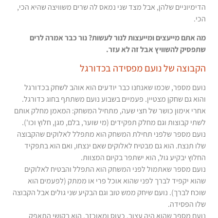
הדימיוניים שלהן, אבל מצד שני נמאס לה שרים משוויצה שהיא הכי,
הכי.
מה אתם מייעצים ומייעצות לנור לעשות? נור כבר אמרה לרים
שתפסיק להשוויץ אבל זה לא עזר.
הקבוצה של נועם מפסידה בכדורגל
נועם מספר, שכמו שאנחנו כבר יודעים הוא אוהב לשחק בכדורגל
והוא גם שחקן מצטיין. פעמיים בשבוע נועם משתתף בחוג כדורגל.
אחרי אימון כושר של חצי שעה, מתחיל המשחק: המאמן מחלק אותם
לשתי קבוצות וגם מחלק תפקידים (מי שוער, בלם, מגן, חלוץ וכו').
נועם מספר שלפני תחילת המשחק הוא מתפלל לאלוקים שהקבוצה
שלו תנצח. הוא גם מבטיח לאלוקים שאם ינצחו, ואם הוא בתפקיד
החלוץ יבקיע גול, הוא ישתפר בקיום המצוות.
נועם מספר שאתמול לפני המשחק הוא התפלל והבטיח לאלוקים
שהוא יקפיד לברך לפני שהוא אוכל פרי או ממתק (לפעמים הוא
שוכח לברך). נועם שיחק ממש טוב וגם הבקיע שני גולים אבל הקבוצה
שלו הפסידה.
נועם מספר שהוא היה עצוב, כעוס ומאוכזב. הוא בקושי התאפק