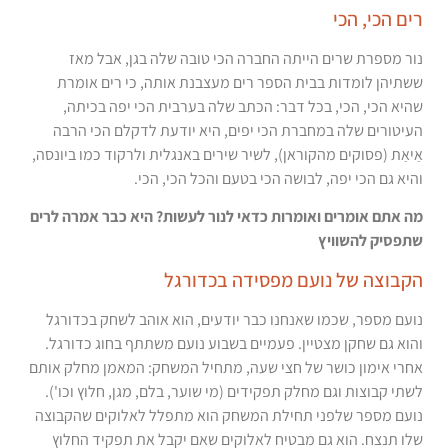
רים הכי, הכי
נור מספרת שרים הייתה החברה הכי טובה שלה בגן, אבל מאז
ששתיהן לומדות בבית הספר רים מעצבנת אותה, כי רים אומרת
שהיא הכי, הכי, בכל דבר: הכתב שלה בערבית הכי יפה בכיתה,
העיטורים שלה במחברת הכי יפים, היא יודעת לדקלם הכי הרבה
אַיאַת (פסוקים מהקוראן), לשיר שירים באנגלית ולרקוד כמו ביונסה,
והיא גם הכי יפה, לבושה הכי בטעם והכל הכי, הכי.
מה אתם אומרים ואומרות כדאי לנור לעשות? היא כבר אמרה לרים
שתפסיק להשוויץ
הקבוצה של נועם מפסידה בכדורגל
נועם מספר, שכמו שאנחנו כבר יודעים, הוא אוהב לשחק בכדורגל
והוא גם שחקן מצטיין. פעמיים בשבוע נועם משתתף בחוג כדורגל.
אחרי אימון כושר של חצי שעה, מתחיל המשחק: המאמן מחלק אותם
לשתי קבוצות וגם מחלק תפקידים (מי שוער, בלם, מגן, חלוץ וכו').
נועם מספר שלפני תחילת המשחק הוא מתפלל לאלוקים שהקבוצה
שלו תנצח. הוא גם מבטיח לאלוקים שאם יקבל את תפקיד החלוץ