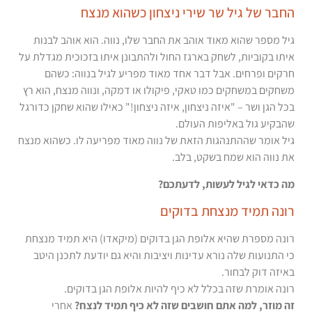
החבר של גיל שר שירי ניצחון כשהוא מנצח
גיל מספר שהוא מאוד אוהב את החבר שלו, נווה. הוא אוהב לבנות
איתו בקוביות, לשחק בארגז החול ולהתבונן איתו בזכוכית מגדלת על
חרקים ופרחים. אבל דבר אחד מאוד מפריע לגיל בנווה: כשהם
משחקים במשחקים כמו טאקי, פיקולו או דמקה, ונווה מנצח, הוא רץ
בכל הגן ושר – "איזה ניצחון, איזה ניצחון!" כאילו שהוא שחקן כדורגל
שהבקיע גול באליפות העולם.
גיל אומר שההתנהגות הזאת של נווה מאוד מפריעה לו. כשהוא מנצח
את נווה הוא שמח בשקט, בלב.
מה כדאי לגיל לעשות, לדעתכם?
רונה תמיד מנצחת בדוקים
רונה מספרת שהיא אלופת הגן בדוקים (מיקאדו) היא תמיד מנצחת
כי התנועות שלה נורא עדינות ויציבות והיא גם יודעת לתכנן היטב
באיזה דוק לבחור.
רונה אומרת שזה בכלל לא כיף להיות אלופת הגן בדוקים.
זה מוזר, למה אתם חושבים שזה לא כיף תמיד לנצח?
אחרי