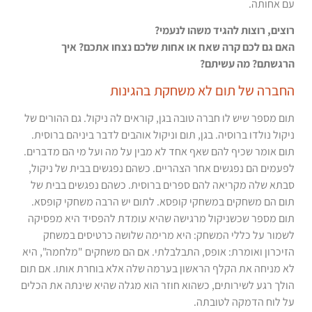
עם אחותה.
רוצים, רוצות להגיד משהו לנעמי?
האם גם לכם קרה שאח או אחות שלכם נצחו אתכם? איך
הרגשתם? מה עשיתם?
החברה של תום לא משחקת בהגינות
תום מספר שיש לו חברה טובה בגן, קוראים לה ניקול. גם ההורים של
ניקול נולדו ברוסיה. בגן, תום וניקול אוהבים לדבר ביניהם ברוסית.
תום אומר שכיף להם שאף אחד לא מבין על מה ועל מי הם מדברים.
לפעמים הם נפגשים אחר הצהריים. כשהם נפגשים בבית של ניקול,
סבתא שלה מקריאה להם ספרים ברוסית. כשהם נפגשים בבית של
תום הם משחקים במשחקי קופסא. לתום יש הרבה משחקי קופסא.
תום מספר שכשניקול מרגישה שהיא עומדת להפסיד היא מפסיקה
לשמור על כללי המשחק: היא מרימה שלושה כרטיסים במשחק
הזיכרון ואומרת: אופס, התבלבלתי. אם הם משחקים "מלחמה", היא
לא מניחה את הקלף הראשון בערמה שלה אלא בוחרת אותו. אם תום
הולך רגע לשירותים, כשהוא חוזר הוא מגלה שהיא שינתה את הכלים
על לוח הדמקה לטובתה.