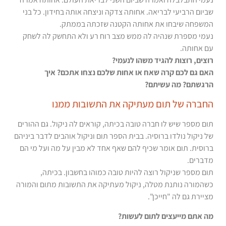
שביום הרביעי לבריאה. אחותה צדקה וניצחה אותה בחידון. כל בני
המשפחה שיבחו את אחותה הקטנה שזכתה בממתק.
נעמי מספרת שנהיה לה ממש מצב רוח רע ולא התחשק לה לשחק
עם אחותה.
רוצים, רוצות להגיד משהו לנעמי?
האם גם לכם קרה שאח או אחות שלכם נצחו אתכם? איך
הרגשתם? מה עשיתם?
החברה של תום מעתיקה את התשובות ממנו
תום מספר שיש לו חברה טובה בכיתה, קוראים לה ניקול. גם ההורים
של ניקול נולדו ברוסיה. בבית הספר תום וניקול אוהבים לדבר ביניהם
ברוסית. תום אומר שכיף להם שאף אחד לא מבין על מה ועל מי הם
מדברים.
תום מספר שניקול רוצה להיות טובה כמוהו בחשבון. בכיתה,
כשהמורה נותנת מטלה, ניקול מעתיקה את התשובות מתום והמורה
מציירת גם לה "חייכן".
מה אתם מייעצים לתום לעשות?