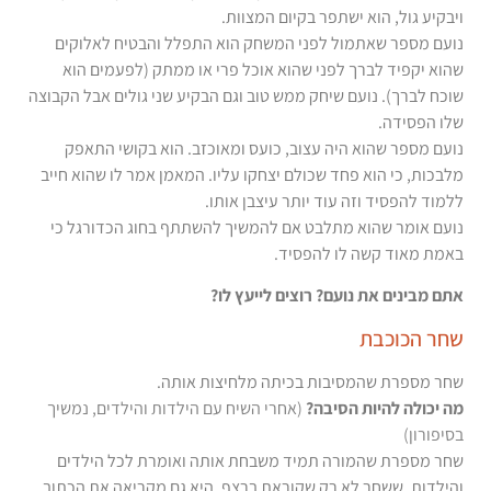
ויבקיע גול, הוא ישתפר בקיום המצוות.
נועם מספר שאתמול לפני המשחק הוא התפלל והבטיח לאלוקים
שהוא יקפיד לברך לפני שהוא אוכל פרי או ממתק (לפעמים הוא
שוכח לברך). נועם שיחק ממש טוב וגם הבקיע שני גולים אבל הקבוצה
שלו הפסידה.
נועם מספר שהוא היה עצוב, כועס ומאוכזב. הוא בקושי התאפק
מלבכות, כי הוא פחד שכולם יצחקו עליו. המאמן אמר לו שהוא חייב
ללמוד להפסיד וזה עוד יותר עיצבן אותו.
נועם אומר שהוא מתלבט אם להמשיך להשתתף בחוג הכדורגל כי
באמת מאוד קשה לו להפסיד.
אתם מבינים את נועם? רוצים לייעץ לו?
שחר הכוכבת
שחר מספרת שהמסיבות בכיתה מלחיצות אותה.
מה יכולה להיות הסיבה?
(אחרי השיח עם הילדות והילדים, נמשיך
בסיפורון)
שחר מספרת שהמורה תמיד משבחת אותה ואומרת לכל הילדים
והילדות, ששחר לא רק שקוראת ברצף, היא גם מקריאה את הכתוב