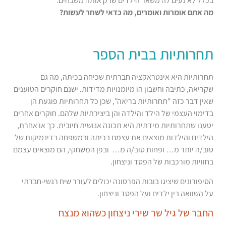
בכלל לא נעים לה משאר הילדים שרק אותה משבחים.
מה אתם אומרות ואומרים, מה כדאי לשחר לעשות?
תחרותיות בבית הספר
תחרותיות היא אינטראקציה חברתית שכיחה בכיתה, מה גם
שקריאה, כתיבה וחשבון הו מיומנויות מדידות. ישנם חוקרים הטוענים
שאין דבר כזה "תחרותיות בריאה", שכן כל תחרותיות פוגעת הן
בדימוי העצמי של הילד והילדה והן ביצירתיות שלהם. חוקרים אחרים
יטענו שתחרותיות מידתית היא תכונה אנושית חיובית. כך או אחרת,
הילדים והילדות מוצאים את עצמם בכיתה ובמשפחה בדינמיקות של
טוב/ה יותר מ… ופחות טוב/ה מ… ובפן המשחקי, הם מוצאים עצמם
בחוויות מורכבות של הפסד וניצחון.
הסיפורונים שיציגו בובות הפרסונה יכולים לעורר שיח רגשי-חברתי
על השוואה בין ילדים ועל הפסד וניצחון.
החבר של גיל שר שירי ניצחון כשהוא מנצח