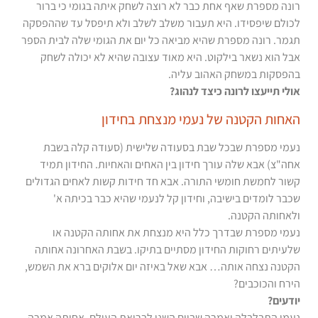
רונה מספרת שאף אחת כבר לא רוצה לשחק איתה בגומי כי ברור
לכולם שיפסידו. היא תעבור משלב לשלב ולא תיפסל עד שההפסקה
תגמר. רונה מספרת שהיא מביאה כל יום את הגומי שלה לבית הספר
אבל הוא נשאר בילקוט. היא מאוד עצובה שהיא לא יכולה לשחק
בהפסקות במשחק האהוב עליה.
אולי תייעצו לרונה כיצד לנהוג?
האחות הקטנה של נעמי מנצחת בחידון
נעמי מספרת שבכל שבת בסעודה שלישית (סעודה קלה בשבת
אחה"צ) אבא שלה עורך חידון בין האחים והאחיות. החידון תמיד
קשור לחמשת חומשי התורה. אבא חד חידות קשות לאחים הגדולים
שכבר לומדים בישיבה, וחידון קל לנעמי שהיא כבר בכיתה א'
ולאחותה הקטנה.
נעמי מספרת שבדרך כלל היא מנצחת את אחותה הקטנה או
שלעיתים רחוקות החידון מסתיים בתיקו. בשבת האחרונה אחותה
הקטנה נצחה אותה… אבא שאל באיזה יום אלוקים ברא את השמש,
הירח והכוכבים?
יודעים?
נעמי התבלבלה ואמרה שביום השני לבריאת העולם. אחותה אמרה