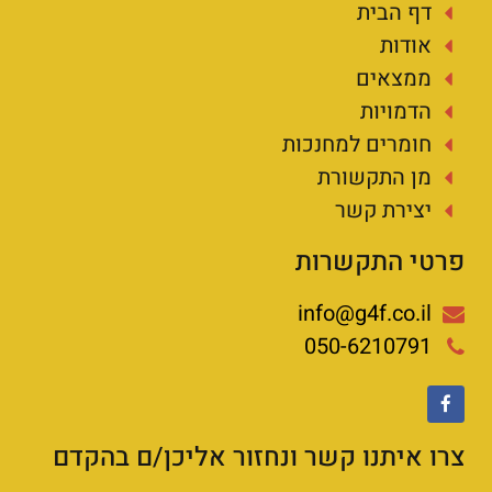
דף הבית
אודות
ממצאים
הדמויות
חומרים למחנכות
מן התקשורת
יצירת קשר
פרטי התקשרות
info@g4f.co.il
050-6210791
צרו איתנו קשר ונחזור אליכן/ם בהקדם