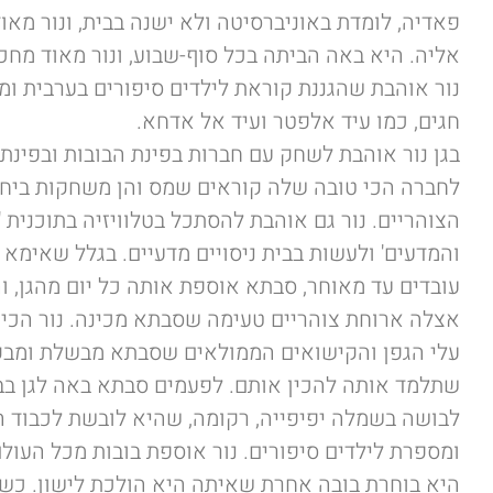
פאדיה, לומדת באוניברסיטה ולא ישנה בבית, ונור מאו
אליה. היא באה הביתה בכל סוף-שבוע, ונור מאוד מחכה
נור אוהבת שהגננת קוראת לילדים סיפורים בערבית ו
חגים, כמו עיד אלפטר ועיד אל אדחא.
בגן נור אוהבת לשחק עם חברות בפינת הבובות ובפינת
לחברה הכי טובה שלה קוראים שמס והן משחקות ביחד
הצוהריים. נור גם אוהבת להסתכל בטלוויזיה בתוכנית 'ז
והמדעים' ולעשות בבית ניסויים מדעיים. בגלל שאימא
עובדים עד מאוחר, סבתא אוספת אותה כל יום מהגן, ו
אצלה ארוחת צוהריים טעימה שסבתא מכינה. נור הכי
עלי הגפן והקישואים הממולאים שסבתא מבשלת ומב
שתלמד אותה להכין אותם. לפעמים סבתא באה לגן בב
לבושה בשמלה יפיפייה, רקומה, שהיא לובשת לכבוד ה
ומספרת לילדים סיפורים. נור אוספת בובות מכל העולם
היא בוחרת בובה אחרת שאיתה היא הולכת לישון. כש